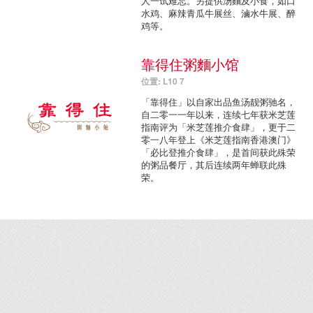
人一试难忘。另提供汤麵及小食，如口
水鸡、麻辣青瓜牛展丝、滷水牛展、醉
鸡等。
靠得住粥麵小馆
位置: L10 7
「靠得住」以自家出品鱼汤靓粥驰名，
自二零一一年以来，连续七年获米芝莲
指南评为「米芝莲推介食肆」，更于二
零一八年登上《米芝莲指南香港澳门》
「必比登推介食肆」，是首间获此殊荣
的粥品餐厅，其后连续两年蝉联此殊
荣。