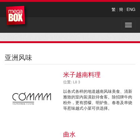
繁
|
簡
|
ENG
Toggle
naviga
亚洲风味
米子越南料理
位置: L8 3
以各式各样的地道越南风味美食、清新
雅致的室内装潢款待食客。除招牌牛肉
粉外，更有捞檬、明炉鱼、春卷及串烧
等惹味越式小菜可供选择。
曲水