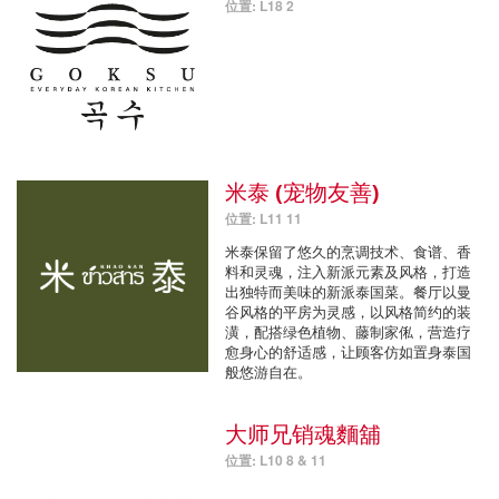
位置: L18 2
米泰 (宠物友善)
位置: L11 11
米泰保留了悠久的烹调技术、食谱、香
料和灵魂，注入新派元素及风格，打造
出独特而美味的新派泰国菜。餐厅以曼
谷风格的平房为灵感，以风格简约的装
潢，配搭绿色植物、藤制家俬，营造疗
愈身心的舒适感，让顾客仿如置身泰国
般悠游自在。
大师兄销魂麵舖
位置: L10 8 & 11