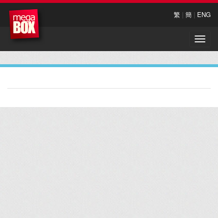
繁
|
簡
|
ENG
Toggle
naviga