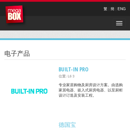
繁
|
簡
|
ENG
Toggle
naviga
电子产品
BUILT-IN PRO
位置: L6 3
专业家居购物及厨房设计方案。由选购
家居电器、嵌入式厨房电器、以至厨柜
设计订造及安装工程。
德国宝