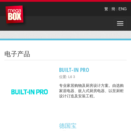
繁
|
簡
|
ENG
Toggle
naviga
电子产品
BUILT-IN PRO
位置: L6 3
专业家居购物及厨房设计方案。由选购
家居电器、嵌入式厨房电器、以至厨柜
设计订造及安装工程。
德国宝