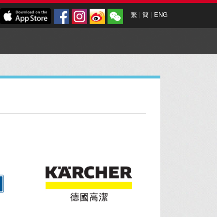
繁
|
簡
|
ENG