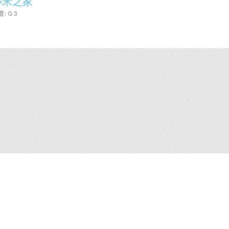
小米之家
: G 3
租务资料
/
企业广场5期写字楼
/
就业机会
/
联络我们
/
免责条款
/
网站地图
/
个
2026嘉里建设有限公司版权所有