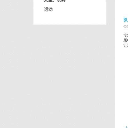
运动
B
位置
专
居
订