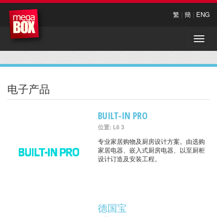
繁
|
簡
|
ENG
Toggle
naviga
电子产品
BUILT-IN PRO
位置: L6 3
专业家居购物及厨房设计方案。由选购
家居电器、嵌入式厨房电器、以至厨柜
设计订造及安装工程。
德国宝