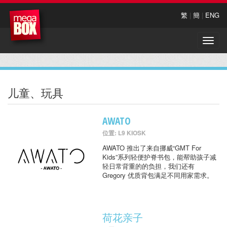
繁
|
簡
|
ENG
Toggle
naviga
儿童、玩具
AWATO
位置: L9 KIOSK
AWATO 推出了来自挪威“GMT For
Kids”系列轻便护脊书包，能帮助孩子减
轻日常背重的的负担，我们还有
Gregory 优质背包满足不同用家需求。
荷花亲子