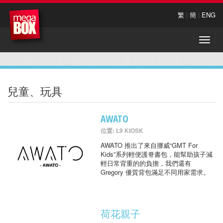
繁
|
簡
|
ENG
Toggle
naviga
兒童、玩具
AWATO
位置: L9 KIOSK
AWATO 推出了來自挪威“GMT For
Kids”系列輕便護脊書包，能幫助孩子減
輕日常背重的的負擔，我們還有
Gregory 優質背包滿足不同用家需求。
荷花親子