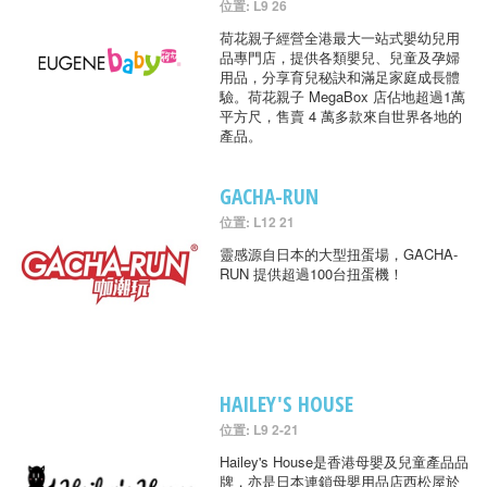
位置: L9 26
荷花親子經營全港最大一站式嬰幼兒用
品專門店，提供各類嬰兒、兒童及孕婦
用品，分享育兒秘訣和滿足家庭成長體
驗。荷花親子 MegaBox 店佔地超過1萬
平方尺，售賣 4 萬多款來自世界各地的
產品。
GACHA-RUN
位置: L12 21
靈感源自日本的大型扭蛋場，GACHA-
RUN 提供超過100台扭蛋機！
HAILEY'S HOUSE
位置: L9 2-21
Hailey's House是香港母嬰及兒童產品品
牌，亦是日本連鎖母嬰用品店西松屋於