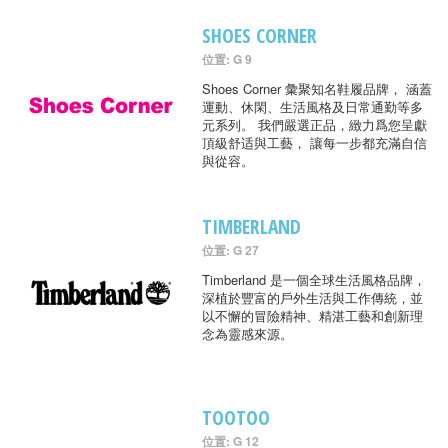
SHOES CORNER
位置: G 9
Shoes Corner 彙聚知名鞋履品牌， 涵蓋
運動、休閑、生活風格及日常通勤等多
元系列。 我們嚴選正品，緻力爲您呈獻
頂級舒适與工藝， 讓每一步都充滿自信
與從容。
TIMBERLAND
位置: G 27
Timberland 是一個全球生活風格品牌，
深植於豐富的戶外生活與工作傳統，並
以不懈的冒險精神、精湛工藝和創新理
念為靈感來源。
TOOTOO
位置: G 12