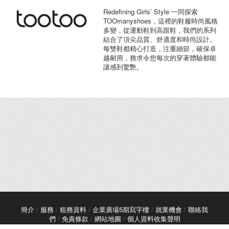
Redefining Girls’ Style 一同探索
TOOmanyshoes，這裡的鞋履時尚風格
多變，從運動鞋到高跟鞋，我們的系列
結合了頂尖品質、舒適度和時尚設計。
每雙鞋都精心打造，注重細節，確保卓
越耐用，務求令您每次的穿著體驗都能
讓感到驚艷。
簡介
/
服務
/
租務資料
/
企業廣場5期寫字樓
/
就業機會
/
聯絡我
們
/
免責條款
/
網站地圖
/
個人資料收集聲明