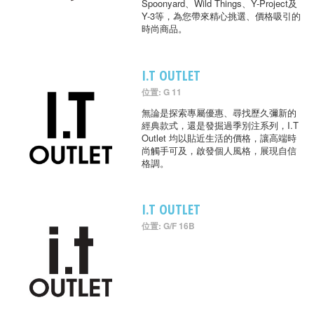
Spoonyard、Wild Things、Y-Project及
Y-3等，為您帶來精心挑選、價格吸引的
時尚商品。
I.T OUTLET
位置: G 11
無論是探索專屬優惠、尋找歷久彌新的
經典款式，還是發掘過季別注系列，I.T
Outlet 均以貼近生活的價格，讓高端時
尚觸手可及，啟發個人風格，展現自信
格調。
I.T OUTLET
位置: G/F 16B