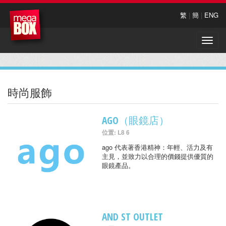
繁
|
簡
|
ENG
Toggle
naviga
時尚服飾
AGO（眼鏡店）
位置: L8 6
ago 代表著香港精神：年輕、活力及有
主見，並致力以合理的價錢提供優質的
眼鏡產品。
AND ST OUTLET