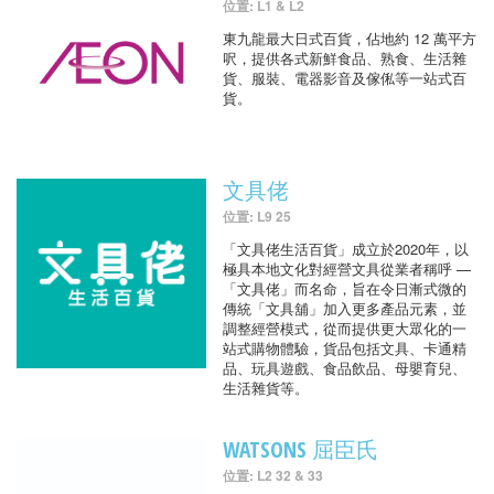
位置: L1 & L2
東九龍最大日式百貨，佔地約 12 萬平方
呎，提供各式新鮮食品、熟食、生活雜
貨、服裝、電器影音及傢俬等一站式百
貨。
文具佬
位置: L9 25
「文具佬生活百貨」成立於2020年，以
極具本地文化對經營文具從業者稱呼 —
「文具佬」而名命，旨在令日漸式微的
傳統「文具舖」加入更多產品元素，並
調整經營模式，從而提供更大眾化的一
站式購物體驗，貨品包括文具、卡通精
品、玩具遊戲、食品飲品、母嬰育兒、
生活雜貨等。
WATSONS 屈臣氏
位置: L2 32 & 33