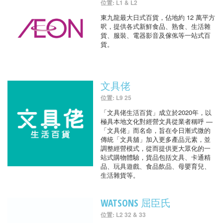
位置: L1 & L2
東九龍最大日式百貨，佔地約 12 萬平方
呎，提供各式新鮮食品、熟食、生活雜
貨、服裝、電器影音及傢俬等一站式百
貨。
文具佬
位置: L9 25
「文具佬生活百貨」成立於2020年，以
極具本地文化對經營文具從業者稱呼 —
「文具佬」而名命，旨在令日漸式微的
傳統「文具舖」加入更多產品元素，並
調整經營模式，從而提供更大眾化的一
站式購物體驗，貨品包括文具、卡通精
品、玩具遊戲、食品飲品、母嬰育兒、
生活雜貨等。
WATSONS 屈臣氏
位置: L2 32 & 33