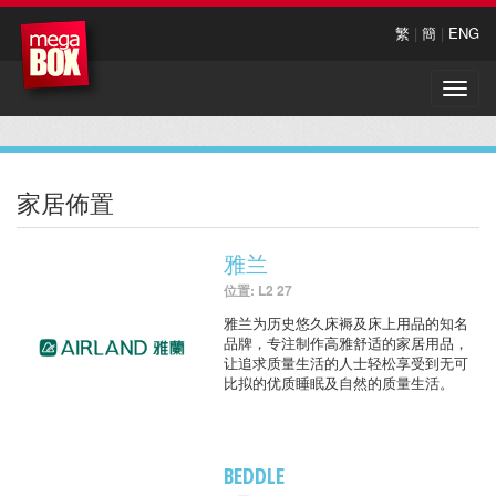
繁
|
簡
|
ENG
Toggle
naviga
家居佈置
雅兰
位置: L2 27
雅兰为历史悠久床褥及床上用品的知名
品牌，专注制作高雅舒适的家居用品，
让追求质量生活的人士轻松享受到无可
比拟的优质睡眠及自然的质量生活。
BEDDLE