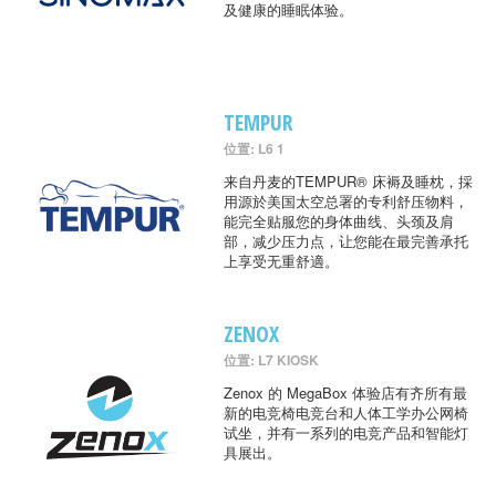
及健康的睡眠体验。
TEMPUR
位置: L6 1
来自丹麦的TEMPUR® 床褥及睡枕，採
用源於美国太空总署的专利舒压物料，
能完全贴服您的身体曲线、头颈及肩
部，减少压力点，让您能在最完善承托
上享受无重舒適。
ZENOX
位置: L7 KIOSK
Zenox 的 MegaBox 体验店有齐所有最
新的电竞椅电竞台和人体工学办公网椅
试坐，并有一系列的电竞产品和智能灯
具展出。