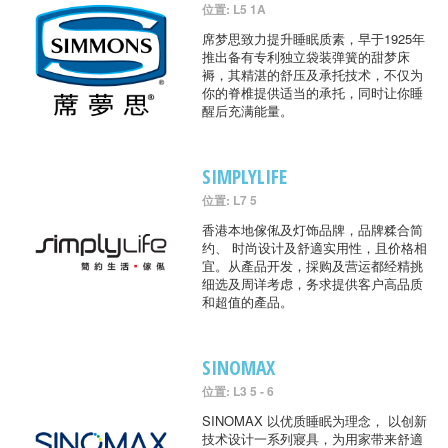
位置: L5 1A
席梦思致力提升睡眠质素，早于1925年
推出备有专利独立袋装弹簧的甜梦床
褥，其精湛的舒压及承托技术，不仅为
你的脊椎提供适当的承托，同时让你睡
醒后充满能量。
SIMPLYLIFE
位置: L7 5
香港本地傢俬及灯饰品牌，品牌糅合简
约、 时尚设计及舒適实用性，且价格相
宜。从產品开发，採购及营运都经精挑
细选及周详考虑，务求提供客户高品质
和超值的產品。
SINOMAX
位置: L3 5 - 6
SINOMAX 以优质睡眠为理念， 以创新
技术设计一系列寢具，为用家带来舒適