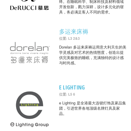
终。在睡眠科学、制床科技及材料领域
开发创新，戮力深耕，设计多元化的寝
具，务必满足客人不同的需求。
多运来床褥
位置: L3 2&3
Dorelan 多运来床褥运用意大利天生的美
学灵感及对艺术的热情態度，创造出提
供完美极致的睡眠，充满独特的设计感
与时尚感。
E LIGHTING
位置: L5 6
e Lighting 是全港最大连锁灯饰及家品集
团，引进世界各地顶级名牌灯具及家
品。