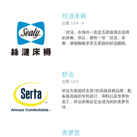
丝涟床褥
位置: L3 8 - 9
「丝涟」在海外一直是五星级酒店选用
的床褥。所以﹐拥有一张「丝涟」床
褥﹐便能晚晚享受五星级的舒适睡眠。
舒达
位置: L3 4
舒达为美国排名第1的高级床褥品牌。配
备最高级的专利设计、用料以及世界给
造工，舒达床褥必定会成为的的美梦良
伴。
蓆梦思