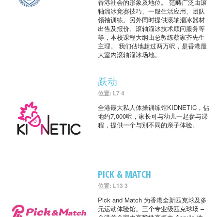
香港社会的形象及地位。 范畴广泛由滚
轴溜冰竞赛技巧、一般生活应用、团队
领袖训练。另外同时提供滚轴溜冰器材
出售及报价、滚轴溜冰技术顾问服务等
等，本校课程大纲由总教练蔡家齐先生
主理。 我们佔地超过两万呎，是香港最
大室內滚轴溜冰场地。
跃动
位置: L7 4
全港最大私人体操训练馆KIDNETIC，佔
地约7,000呎，家长可与幼儿一起参与课
程，提供一个与別不同的亲子体验。
PICK & MATCH
位置: L13 3
Pick and Match 为香港全新匹克球及多
元运动体验馆。三个专业级匹克球场 –