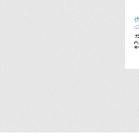
位置
优
高
并