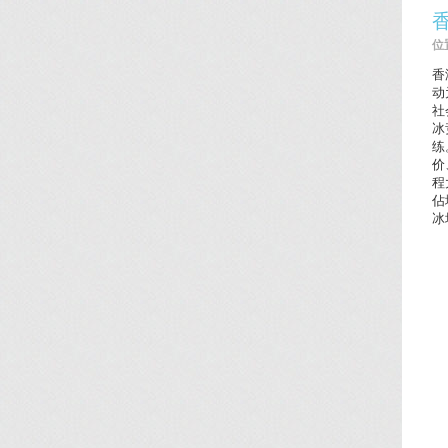
位置
香
动
社
冰
练
价
程
佔
冰