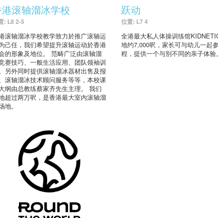
香港滚轴溜冰学校
跃动
: L8 2-5
位置: L7 4
港滚轴溜冰学校教学致力於推广滚轴运
全港最大私人体操训练馆KIDNETI
为己任，我们希望提升滚轴运动於香港
地约7,000呎，家长可与幼儿一起
会的形象及地位。 范畴广泛由滚轴溜
程，提供一个与別不同的亲子体验
竞赛技巧、一般生活应用、团队领袖训
。另外同时提供滚轴溜冰器材出售及报
、滚轴溜冰技术顾问服务等等，本校课
大纲由总教练蔡家齐先生主理。 我们
地超过两万呎，是香港最大室內滚轴溜
场地。