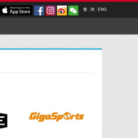
繁
|
簡
|
ENG