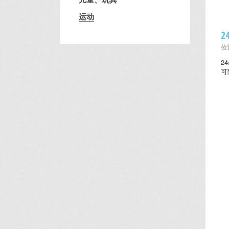
运动
2
位置
2
可