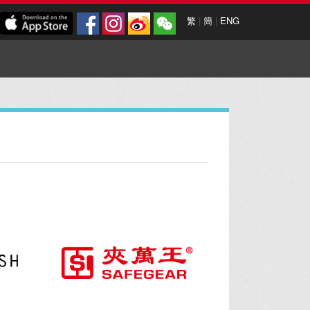
繁
|
簡
|
ENG