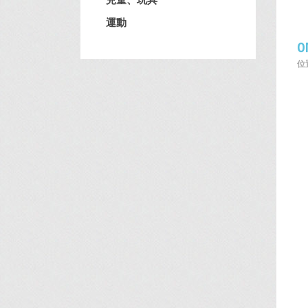
運動
O
位置