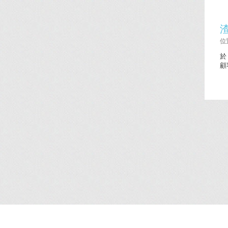
位置
於
顧