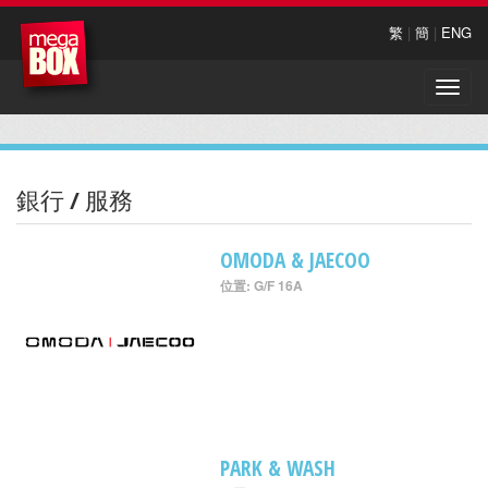
繁
|
簡
|
ENG
Toggle
naviga
銀行 / 服務
OMODA & JAECOO
位置: G/F 16A
PARK & WASH