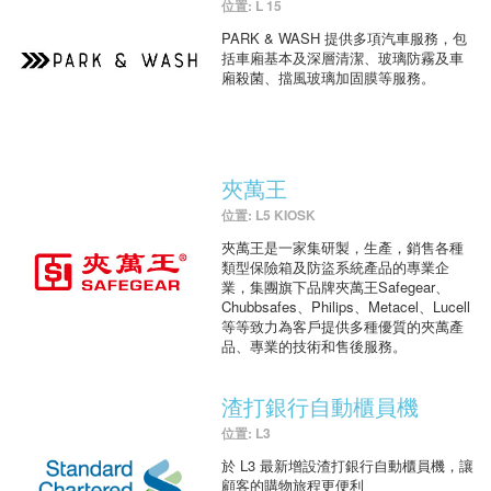
位置: L 15
PARK & WASH 提供多項汽車服務，包
括車廂基本及深層清潔、玻璃防霧及車
廂殺菌、擋風玻璃加固膜等服務。
夾萬王
位置: L5 KIOSK
夾萬王是一家集研製，生產，銷售各種
類型保險箱及防盜系統產品的專業企
業，集團旗下品牌夾萬王Safegear、
Chubbsafes、Philips、Metacel、Lucell
等等致力為客戶提供多種優質的夾萬產
品、專業的技術和售後服務。
渣打銀行自動櫃員機
位置: L3
於 L3 最新增設渣打銀行自動櫃員機，讓
顧客的購物旅程更便利