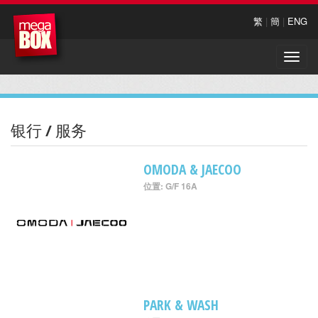
繁
|
簡
|
ENG
Toggle
naviga
银行 / 服务
OMODA & JAECOO
位置: G/F 16A
PARK & WASH