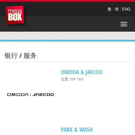
繁
|
簡
|
ENG
Toggle
naviga
银行 / 服务
OMODA & JAECOO
位置: G/F 16A
PARK & WASH