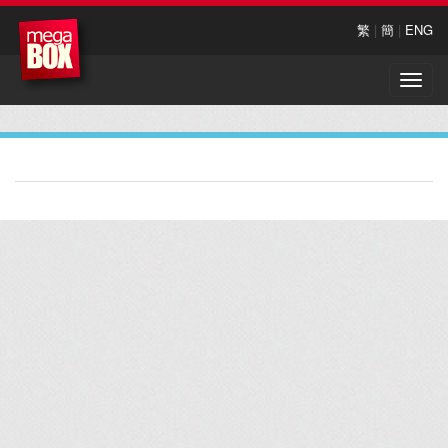
繁
|
簡
|
ENG
Toggle
naviga