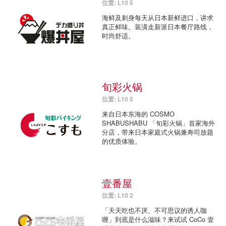
位置: L10 5
海鲜及刺身每天从日本新鲜进口，讲求
真正鲜味。装潢走新派日本餐厅路线，
时尚舒适。
旬彩火锅
位置: L10 5
来自日本东海的 COSMO
SHABUSHABU 「旬彩火锅」首家海外
分店，带来日本家庭式火锅兼寿司放题
的优质体验。
壹番屋
位置: L10 2
「天天吃也不厌、不可思议的诱人咖
喱」到底是什么滋味？来试试 CoCo 壹