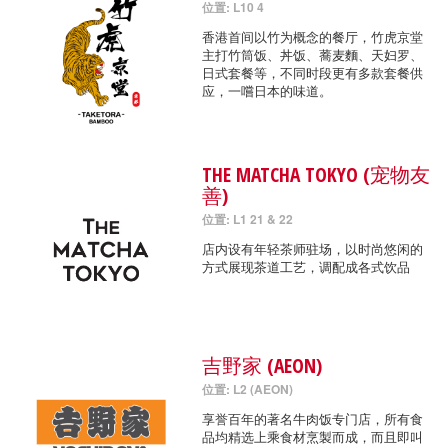
位置: L10 4
香港首间以竹为概念的餐厅，竹虎京堂
主打竹筒饭、丼饭、蕎麦麵、天妇罗、
日式套餐等，不同时段更有多款套餐供
应，一嚐日本的味道。
THE MATCHA TOKYO (宠物友
善)
位置: L1 21 & 22
店内设有年轻茶师驻场，以时尚悠闲的
方式展现茶道工艺，调配成各式饮品
吉野家 (AEON)
位置: L2 (AEON)
享誉百年的著名牛肉饭专门店，所有食
品均精选上乘食材烹製而成，而且即叫