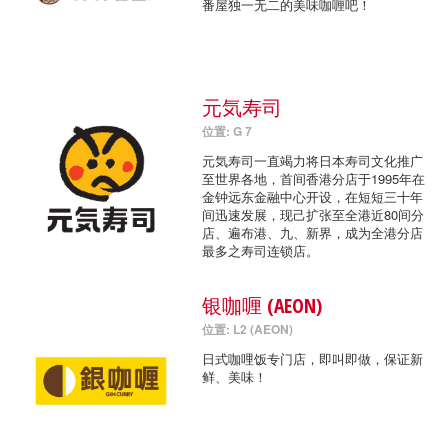
番屋独一无二的美味咖喱吧！
元気寿司
位置: G 7
元気寿司一直竭力将日本寿司文化推广
至世界各地，首间香港分店于1995年在
金钟远东金融中心开设，在短短三十年
间迅速发展，现己扩张至全港近80间分
店、遍布港、九、新界，成为全港分店
最多之寿司连锁店。
银咖喱 (AEON)
位置: L2 (AEON)
日式咖哩饭专门店，即叫即做，保证新
鲜、美味！