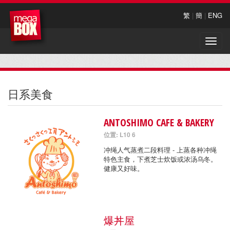
繁
|
簡
|
ENG
Toggle
naviga
日系美食
ANTOSHIMO CAFE & BAKERY
位置: L10 6
冲绳人气蒸煮二段料理 - 上蒸各种冲绳
特色主食，下煮芝士炊饭或浓汤乌冬。
健康又好味。
爆丼屋