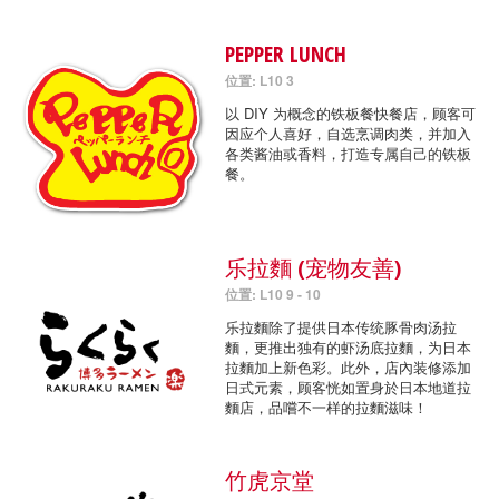
PEPPER LUNCH
位置: L10 3
以 DIY 为概念的铁板餐快餐店，顾客可
因应个人喜好，自选烹调肉类，并加入
各类酱油或香料，打造专属自己的铁板
餐。
乐拉麵 (宠物友善)
位置: L10 9 - 10
乐拉麵除了提供日本传统豚骨肉汤拉
麵，更推出独有的虾汤底拉麵，为日本
拉麵加上新色彩。此外，店內装修添加
日式元素，顾客恍如置身於日本地道拉
麵店，品嚐不一样的拉麵滋味！
竹虎京堂