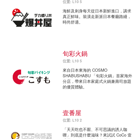
位置: L10 5
海鮮及刺身每天從日本新鮮進口，講求
真正鮮味。裝潢走新派日本餐廳路綫，
時尚舒適。
旬彩火鍋
位置: L10 5
來自日本東海的 COSMO
SHABUSHABU 「旬彩火鍋」首家海外
分店，帶來日本家庭式火鍋兼壽司放題
的優質體驗。
壹番屋
位置: L10 2
「天天吃也不厭、不可思議的誘人咖
喱」到底是什麼滋味？來試試 CoCo 壹