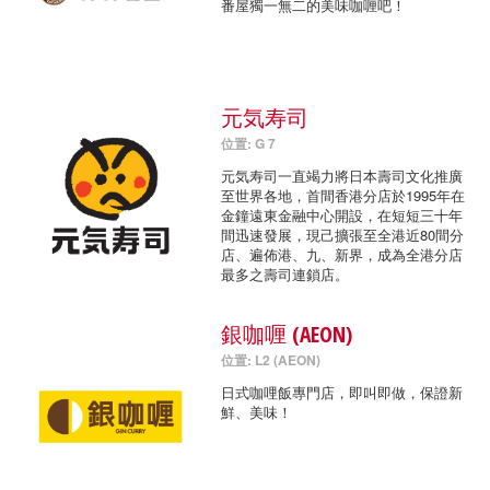
番屋獨一無二的美味咖喱吧！
元気寿司
位置: G 7
元気寿司一直竭力將日本壽司文化推廣
至世界各地，首間香港分店於1995年在
金鐘遠東金融中心開設，在短短三十年
間迅速發展，現己擴張至全港近80間分
店、遍佈港、九、新界，成為全港分店
最多之壽司連鎖店。
銀咖喱 (AEON)
位置: L2 (AEON)
日式咖哩飯專門店，即叫即做，保證新
鮮、美味！