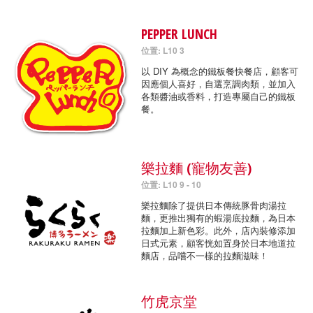
PEPPER LUNCH
位置: L10 3
以 DIY 為概念的鐵板餐快餐店，顧客可
因應個人喜好，自選烹調肉類，並加入
各類醬油或香料，打造專屬自己的鐵板
餐。
樂拉麵 (寵物友善)
位置: L10 9 - 10
樂拉麵除了提供日本傳統豚骨肉湯拉
麵，更推出獨有的蝦湯底拉麵，為日本
拉麵加上新色彩。此外，店內裝修添加
日式元素，顧客恍如置身於日本地道拉
麵店，品嚐不一樣的拉麵滋味！
竹虎京堂