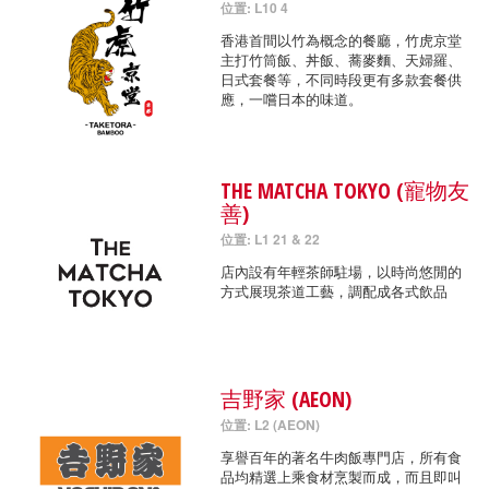
位置: L10 4
香港首間以竹為概念的餐廳，竹虎京堂
主打竹筒飯、丼飯、蕎麥麵、天婦羅、
日式套餐等，不同時段更有多款套餐供
應，一嚐日本的味道。
THE MATCHA TOKYO (寵物友
善)
位置: L1 21 & 22
店內設有年輕茶師駐場，以時尚悠閒的
方式展現茶道工藝，調配成各式飲品
吉野家 (AEON)
位置: L2 (AEON)
享譽百年的著名牛肉飯專門店，所有食
品均精選上乘食材烹製而成，而且即叫