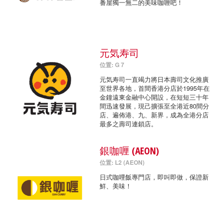
番屋獨一無二的美味咖喱吧！
元気寿司
位置: G 7
元気寿司一直竭力將日本壽司文化推廣
至世界各地，首間香港分店於1995年在
金鐘遠東金融中心開設，在短短三十年
間迅速發展，現己擴張至全港近80間分
店、遍佈港、九、新界，成為全港分店
最多之壽司連鎖店。
銀咖喱 (AEON)
位置: L2 (AEON)
日式咖哩飯專門店，即叫即做，保證新
鮮、美味！