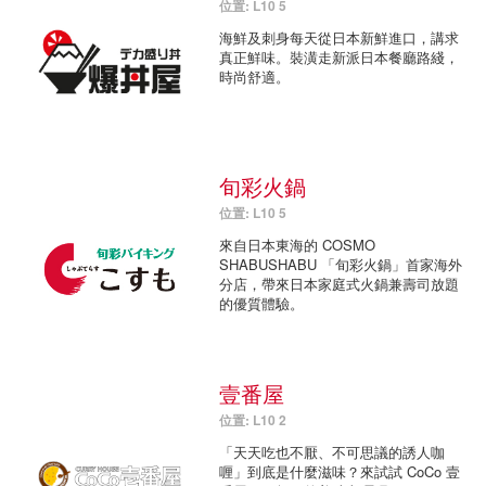
位置: L10 5
海鮮及刺身每天從日本新鮮進口，講求
真正鮮味。裝潢走新派日本餐廳路綫，
時尚舒適。
旬彩火鍋
位置: L10 5
來自日本東海的 COSMO
SHABUSHABU 「旬彩火鍋」首家海外
分店，帶來日本家庭式火鍋兼壽司放題
的優質體驗。
壹番屋
位置: L10 2
「天天吃也不厭、不可思議的誘人咖
喱」到底是什麼滋味？來試試 CoCo 壹