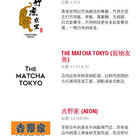
位置: L10 4
香港首間以竹為概念的餐廳，竹虎京堂
主打竹筒飯、丼飯、蕎麥麵、天婦羅、
日式套餐等，不同時段更有多款套餐供
應，一嚐日本的味道。
THE MATCHA TOKYO (寵物友
善)
位置: L1 21 & 22
店內設有年輕茶師駐場，以時尚悠閒的
方式展現茶道工藝，調配成各式飲品
吉野家 (AEON)
位置: L2 (AEON)
享譽百年的著名牛肉飯專門店，所有食
品均精選上乘食材烹製而成，而且即叫