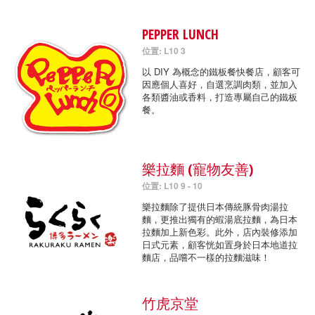
PEPPER LUNCH
位置: L10 3
以 DIY 為概念的鐵板餐快餐店，顧客可
因應個人喜好，自選烹調肉類，並加入
各類醬油或香料，打造專屬自己的鐵板
餐。
樂拉麵 (寵物友善)
位置: L10 9 - 10
樂拉麵除了提供日本傳統豚骨肉湯拉
麵，更推出獨有的蝦湯底拉麵，為日本
拉麵加上新色彩。此外，店內裝修添加
日式元素，顧客恍如置身於日本地道拉
麵店，品嚐不一樣的拉麵滋味！
竹虎京堂