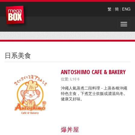
繁
|
簡
|
ENG
Toggle
naviga
日系美食
ANTOSHIMO CAFE & BAKERY
位置: L10 6
沖繩人氣蒸煮二段料理 - 上蒸各種沖繩
特色主食，下煮芝士炊飯或濃湯烏冬。
健康又好味。
爆丼屋