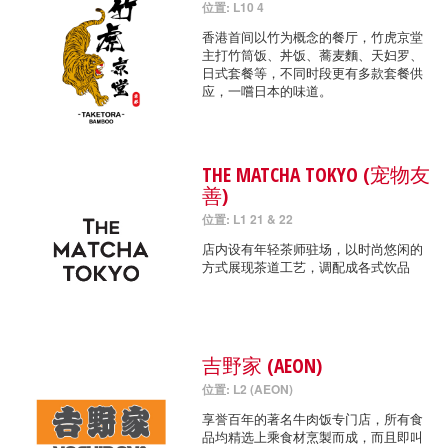
位置: L10 4
香港首间以竹为概念的餐厅，竹虎京堂
主打竹筒饭、丼饭、蕎麦麵、天妇罗、
日式套餐等，不同时段更有多款套餐供
应，一嚐日本的味道。
THE MATCHA TOKYO (宠物友
善)
位置: L1 21 & 22
店内设有年轻茶师驻场，以时尚悠闲的
方式展现茶道工艺，调配成各式饮品
吉野家 (AEON)
位置: L2 (AEON)
享誉百年的著名牛肉饭专门店，所有食
品均精选上乘食材烹製而成，而且即叫