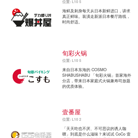
位置: L10 5
海鲜及刺身每天从日本新鲜进口，讲求
真正鲜味。装潢走新派日本餐厅路线，
时尚舒适。
旬彩火锅
位置: L10 5
来自日本东海的 COSMO
SHABUSHABU 「旬彩火锅」首家海外
分店，带来日本家庭式火锅兼寿司放题
的优质体验。
壹番屋
位置: L10 2
「天天吃也不厌、不可思议的诱人咖
喱」到底是什么滋味？来试试 CoCo 壹