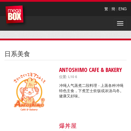
繁
|
簡
|
ENG
Toggle
naviga
日系美食
ANTOSHIMO CAFE & BAKERY
位置: L10 6
冲绳人气蒸煮二段料理 - 上蒸各种冲绳
特色主食，下煮芝士炊饭或浓汤乌冬。
健康又好味。
爆丼屋