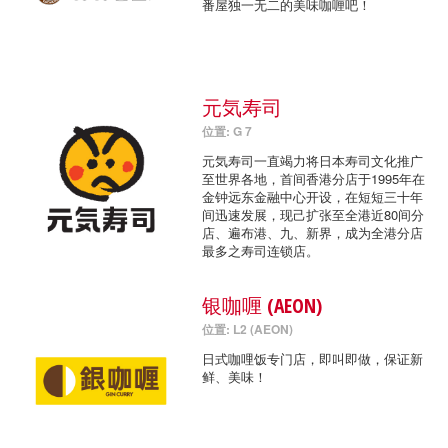
番屋独一无二的美味咖喱吧！
元気寿司
位置: G 7
元気寿司一直竭力将日本寿司文化推广
至世界各地，首间香港分店于1995年在
金钟远东金融中心开设，在短短三十年
间迅速发展，现己扩张至全港近80间分
店、遍布港、九、新界，成为全港分店
最多之寿司连锁店。
银咖喱 (AEON)
位置: L2 (AEON)
日式咖哩饭专门店，即叫即做，保证新
鲜、美味！