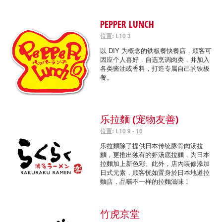
PEPPER LUNCH
位置: L10 3
以 DIY 为概念的铁板餐快餐店，顾客可
因应个人喜好，自选烹调肉类，并加入
各类酱油或香料，打造专属自己的铁板
餐。
乐拉麵 (宠物友善)
位置: L10 9 - 10
乐拉麵除了提供日本传统豚骨肉汤拉
麵，更推出独有的虾汤底拉麵，为日本
拉麵加上新色彩。此外，店內装修添加
日式元素，顾客恍如置身於日本地道拉
麵店，品嚐不一样的拉麵滋味！
竹虎京堂