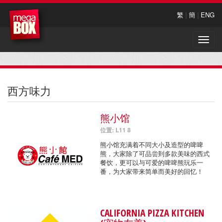
繁
|
簡
|
ENG
Toggle
naviga
西方味力
熊小馆
位置: L11 8
熊小馆充满着不同大小及造型的啤啤
熊，大家除了可品尝到多款美味的西式
餐饮，更可以与可爱的啤啤熊玩乐一
番，为大家带来简单而美好的回忆！
CALIFORNIA PIZZA KITCHEN