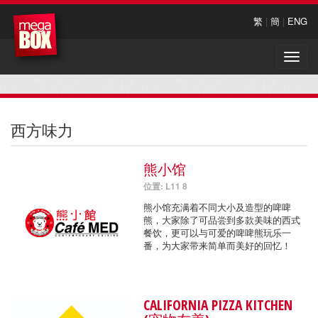
繁
|
簡
|
ENG
Toggle
naviga
西方味力
熊小馆
位置: L11 8
熊小馆充满着不同大小及造型的啤啤
熊，大家除了可品尝到多款美味的西式
餐饮，更可以与可爱的啤啤熊玩乐一
番，为大家带来简单而美好的回忆！
CALIFORNIA PIZZA KITCHEN