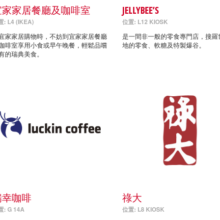
宜家家居餐廳及咖啡室
JELLYBEE’S
: L4 (IKEA)
位置: L12 KIOSK
宜家家居購物時，不妨到宜家家居餐廳
是一間非一般的零食專門店，搜羅
咖啡室享用小食或早午晚餐，輕鬆品嚐
地的零食、軟糖及特製爆谷。
有的瑞典美食。
瑞幸咖啡
祿大
: G 14A
位置: L8 KIOSK