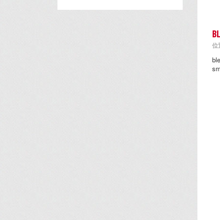
B
位置
b
s