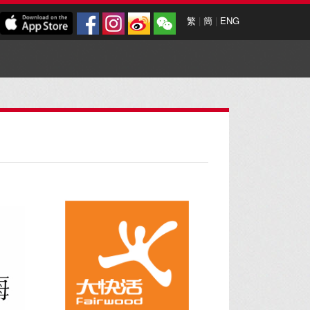
繁
|
簡
|
ENG