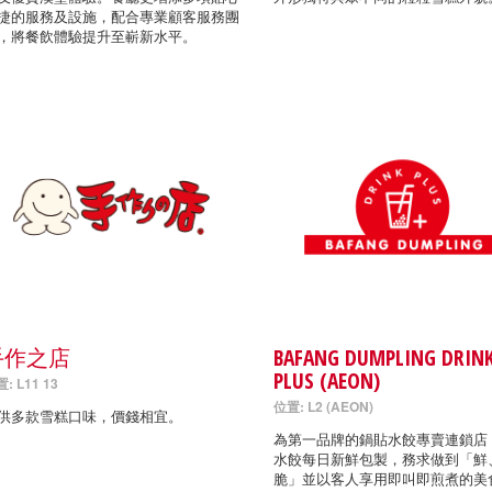
捷的服務及設施，配合專業顧客服務團
，將餐飲體驗提升至嶄新水平。
手作之店
BAFANG DUMPLING DRIN
PLUS (AEON)
: L11 13
位置: L2 (AEON)
供多款雪糕口味，價錢相宜。
為第一品牌的鍋貼水餃專賣連鎖店
水餃每日新鮮包製，務求做到「鮮
脆」並以客人享用即叫即煎煮的美