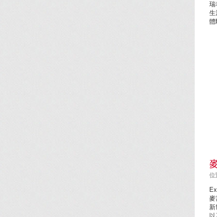
瑞
生
體
位置
Ex
麥
新
以