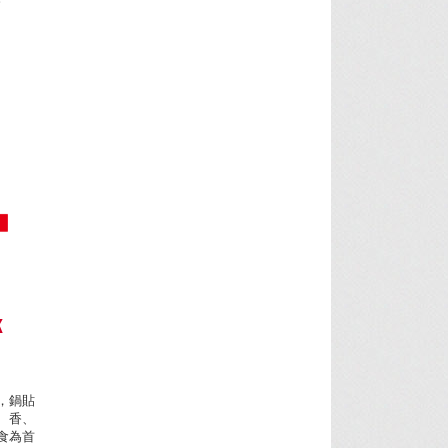
K
，鍋貼
、香、
食為首