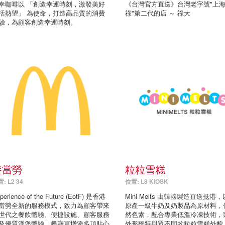
幸咖啡以 「創造幸運時刻，激發美好
《台灣官方直送》台灣老字號"上
活熱望」 為使命，打造高品質的消費
祿"第二代的店 ～ 祿大
驗，為顧客創造幸運時刻。
麥當勞
粒粒雪糕
: L2 34
位置: L8 KIOSK
perience of the Future (EotF) 是香港
Mini Melts 由韓國製造直送抵港
當勞全新的服務模式，致力為顧客帶來
原產一級牛奶及奶製品為原材料，
世代之餐飲體驗、便捷設施、顧客服務
然色素，配合專業低溫冷凍技術，
及優質漢堡體驗。餐廳更增添多項貼心
外形獨特與眾不同的粒粒雪糕外貌