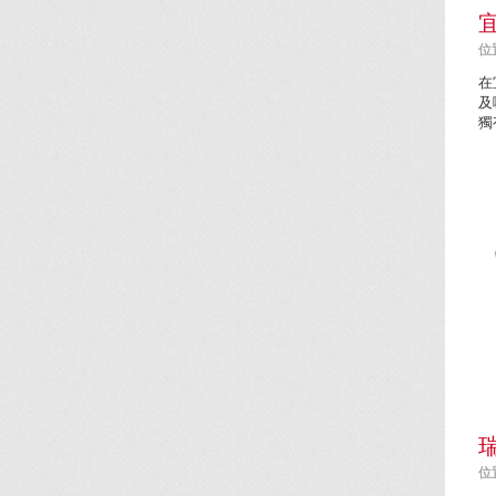
位置
在
及
獨
位置