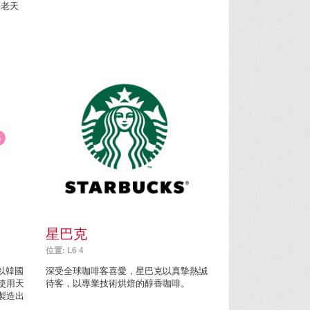
海老天
星巴克
位置: L6 4
，以韓國
深受全球咖啡客喜愛，星巴克以真摯熱誠
使用天
待客，以專業技術烘焙的醇香咖啡。
製造出
。