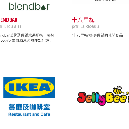
LENDBAR
十八里梅
: L10 8 & 11
位置: L8 KIOSK 3
lendbar以嚴選優質水果配搭，每杯
''十八里梅"提供優質的休閒食品
moothie 由自助冰沙機即點即製。