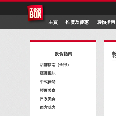
主頁
推廣及優惠
購物指南
飲食指南
店舖指南（全部）
亞洲風味
中式佳餚
輕便美食
日系美食
西方味力