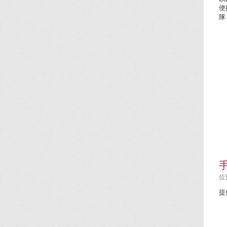
便
隊
位置
提