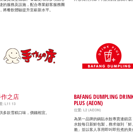
捷的服務及設施，配合專業顧客服務團
，將餐飲體驗提升至嶄新水平。
手作之店
BAFANG DUMPLING DRIN
PLUS (AEON)
: L11 13
位置: L2 (AEON)
供多款雪糕口味，價錢相宜。
為第一品牌的鍋貼水餃專賣連鎖店
水餃每日新鮮包製，務求做到「鮮
脆」並以客人享用即叫即煎煮的美