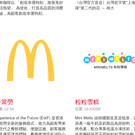
幸咖啡以 「創造幸運時刻，激發美好
《台灣官方直送》台灣老字號"上
活熱望」 為使命，打造高品質的消費
祿"第二代的店 ～ 祿大
驗，為顧客創造幸運時刻。
麥當勞
粒粒雪糕
: L2 34
位置: L8 KIOSK
perience of the Future (EotF) 是香港
Mini Melts 由韓國製造直送抵港
當勞全新的服務模式，致力為顧客帶來
原產一級牛奶及奶製品為原材料，
世代之餐飲體驗、便捷設施、顧客服務
然色素，配合專業低溫冷凍技術，
及優質漢堡體驗。餐廳更增添多項貼心
外形獨特與眾不同的粒粒雪糕外貌