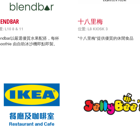
LENDBAR
十八里梅
: L10 8 & 11
位置: L8 KIOSK 3
lendbar以嚴選優質水果配搭，每杯
''十八里梅"提供優質的休閒食品
moothie 由自助冰沙機即點即製。