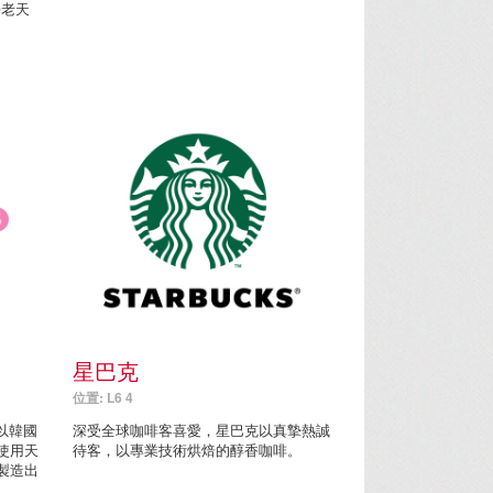
海老天
星巴克
位置: L6 4
，以韓國
深受全球咖啡客喜愛，星巴克以真摯熱誠
使用天
待客，以專業技術烘焙的醇香咖啡。
製造出
。