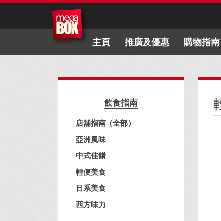
主頁
推廣及優惠
購物指南
飲食指南
店舖指南（全部）
亞洲風味
中式佳餚
輕便美食
日系美食
西方味力