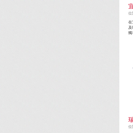
位置
在
及
獨
位置