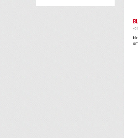
B
位置
b
s