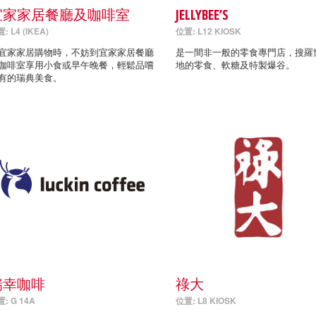
宜家家居餐廳及咖啡室
JELLYBEE’S
: L4 (IKEA)
位置: L12 KIOSK
宜家家居購物時，不妨到宜家家居餐廳
是一間非一般的零食專門店，搜羅
咖啡室享用小食或早午晚餐，輕鬆品嚐
地的零食、軟糖及特製爆谷。
有的瑞典美食。
瑞幸咖啡
祿大
: G 14A
位置: L8 KIOSK