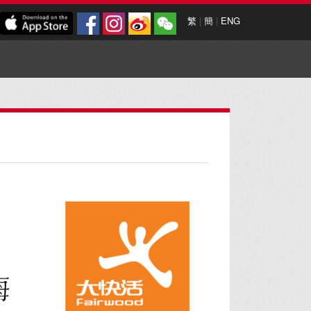
繁
|
簡
|
ENG