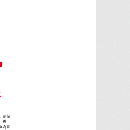
K
，鍋貼
、香、
食為首