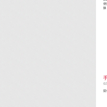
便
隊
位置
提