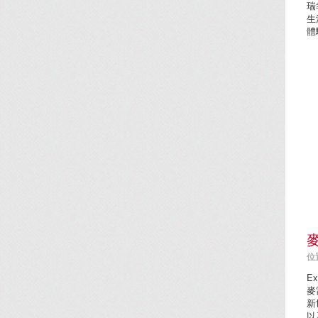
瑞
生
體
位置
Ex
麥
新
以