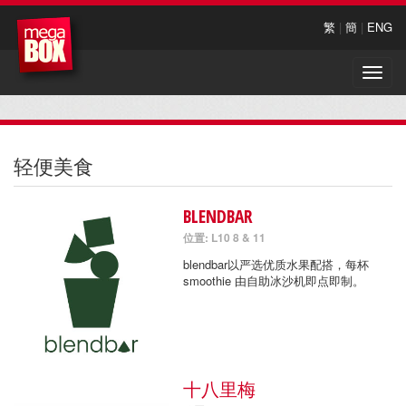
繁
|
簡
|
ENG
Toggle
naviga
轻便美食
BLENDBAR
位置: L10 8 & 11
blendbar以严选优质水果配搭，每杯
smoothie 由自助冰沙机即点即制。
十八里梅