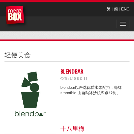
繁
|
簡
|
ENG
Toggle
naviga
轻便美食
BLENDBAR
位置: L10 8 & 11
blendbar以严选优质水果配搭，每杯
smoothie 由自助冰沙机即点即制。
十八里梅