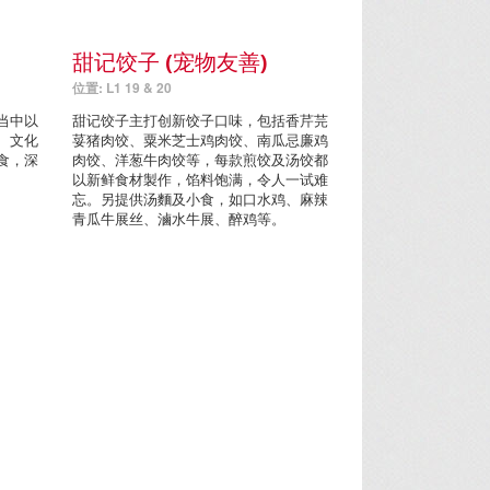
甜记饺子 (宠物友善)
位置: L1 19 & 20
当中以
甜记饺子主打创新饺子口味，包括香芹芫
、文化
荽猪肉饺、粟米芝士鸡肉饺、南瓜忌廉鸡
食，深
肉饺、洋葱牛肉饺等，每款煎饺及汤饺都
以新鲜食材製作，馅料饱满，令人一试难
忘。另提供汤麵及小食，如口水鸡、麻辣
青瓜牛展丝、滷水牛展、醉鸡等。