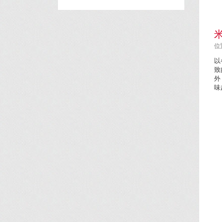
位置
以
致
外
味