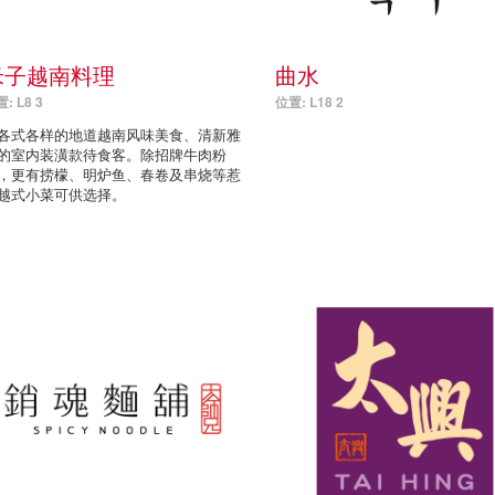
米子越南料理
曲水
: L8 3
位置: L18 2
各式各样的地道越南风味美食、清新雅
的室内装潢款待食客。除招牌牛肉粉
，更有捞檬、明炉鱼、春卷及串烧等惹
越式小菜可供选择。