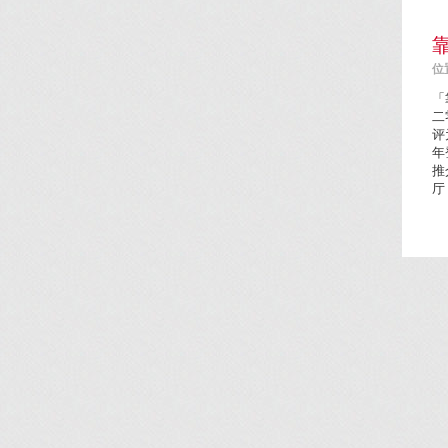
位置
「
二
评
年
推
厅