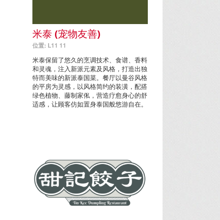
米泰 (宠物友善)
位置: L11 11
米泰保留了悠久的烹调技术、食谱、香料
和灵魂，注入新派元素及风格，打造出独
特而美味的新派泰国菜。餐厅以曼谷风格
的平房为灵感，以风格简约的装潢，配搭
绿色植物、藤制家俬，营造疗愈身心的舒
适感，让顾客仿如置身泰国般悠游自在。