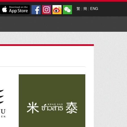
繁
|
簡
|
ENG