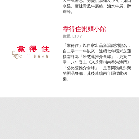
人一試難忘。另提供湯麵及小食，如口
水雞、麻辣青瓜牛展絲、滷水牛展、醉
雞等。
靠得住粥麵小館
位置: L10 7
「靠得住」以自家出品魚湯靚粥馳名，
自二零一一年以來，連續七年獲米芝蓮
指南評為「米芝蓮推介食肆」，更於二
零一八年登上《米芝蓮指南香港澳門》
「必比登推介食肆」，是首間獲此殊榮
的粥品餐廳，其後連續兩年蟬聯此殊
榮。