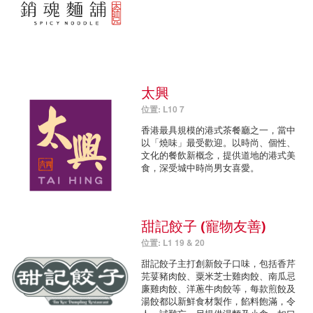
太興
位置: L10 7
香港最具規模的港式茶餐廳之一，當中
以「燒味」最受歡迎。以時尚、個性、
文化的餐飲新概念，提供道地的港式美
食，深受城中時尚男女喜愛。
甜記餃子 (寵物友善)
位置: L1 19 & 20
甜記餃子主打創新餃子口味，包括香芹
芫荽豬肉餃、粟米芝士雞肉餃、南瓜忌
廉雞肉餃、洋蔥牛肉餃等，每款煎餃及
湯餃都以新鮮食材製作，餡料飽滿，令