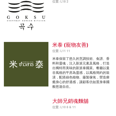
位置: L18 2
米泰 (寵物友善)
位置: L11 11
米泰保留了悠久的烹調技術、食譜、香
料和靈魂，注入新派元素及風格，打造
出獨特而美味的新派泰國菜。餐廳以曼
谷風格的平房為靈感，以風格簡約的裝
潢，配搭綠色植物、藤製傢俬，營造療
癒身心的舒適感，讓顧客仿如置身泰國
般悠遊自在。
大師兄銷魂麵舖
位置: L10 8 & 11