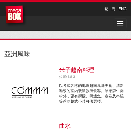
繁
|
簡
|
ENG
Toggle
naviga
亞洲風味
米子越南料理
位置: L8 3
以各式各樣的地道越南風味美食、清新
雅致的室內裝潢款待食客。除招牌牛肉
粉外，更有撈檬、明爐魚、春卷及串燒
等惹味越式小菜可供選擇。
曲水