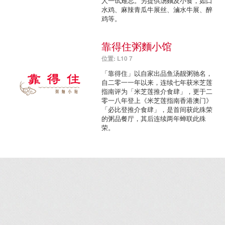
人一试难忘。另提供汤麵及小食，如口
水鸡、麻辣青瓜牛展丝、滷水牛展、醉
鸡等。
靠得住粥麵小馆
位置: L10 7
「靠得住」以自家出品鱼汤靓粥驰名，
自二零一一年以来，连续七年获米芝莲
指南评为「米芝莲推介食肆」，更于二
零一八年登上《米芝莲指南香港澳门》
「必比登推介食肆」，是首间获此殊荣
的粥品餐厅，其后连续两年蝉联此殊
荣。