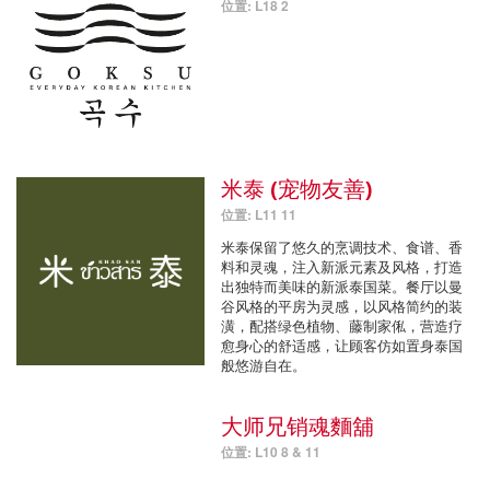
位置: L18 2
米泰 (宠物友善)
位置: L11 11
米泰保留了悠久的烹调技术、食谱、香
料和灵魂，注入新派元素及风格，打造
出独特而美味的新派泰国菜。餐厅以曼
谷风格的平房为灵感，以风格简约的装
潢，配搭绿色植物、藤制家俬，营造疗
愈身心的舒适感，让顾客仿如置身泰国
般悠游自在。
大师兄销魂麵舖
位置: L10 8 & 11