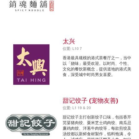
太兴
位置: L10 7
香港最具规模的港式茶餐厅之一，当中
以「烧味」最受欢迎。以时尚、个性、
文化的餐饮新概念，提供道地的港式美
食，深受城中时尚男女喜爱。
甜记饺子 (宠物友善)
位置: L1 19 & 20
甜记饺子主打创新饺子口味，包括香芹
芫荽猪肉饺、粟米芝士鸡肉饺、南瓜忌
廉鸡肉饺、洋葱牛肉饺等，每款煎饺及
汤饺都以新鲜食材製作，馅料饱满，令