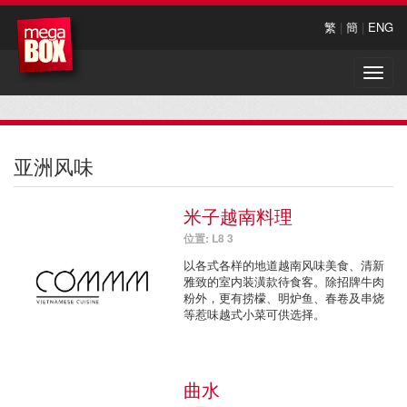
繁
|
簡
|
ENG
Toggle
naviga
亚洲风味
米子越南料理
位置: L8 3
以各式各样的地道越南风味美食、清新
雅致的室内装潢款待食客。除招牌牛肉
粉外，更有捞檬、明炉鱼、春卷及串烧
等惹味越式小菜可供选择。
曲水