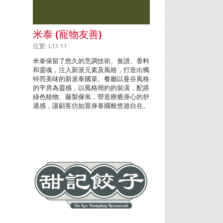
米泰 (寵物友善)
位置: L11 11
米泰保留了悠久的烹調技術、食譜、香料
和靈魂，注入新派元素及風格，打造出獨
特而美味的新派泰國菜。餐廳以曼谷風格
的平房為靈感，以風格簡約的裝潢，配搭
綠色植物、藤製傢俬，營造療癒身心的舒
適感，讓顧客仿如置身泰國般悠遊自在。