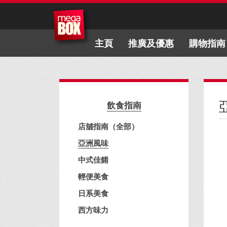
主頁
推廣及優惠
購物指南
飲食指南
店舖指南（全部）
亞洲風味
中式佳餚
輕便美食
日系美食
西方味力