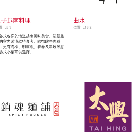
米子越南料理
曲水
: L8 3
位置: L18 2
各式各樣的地道越南風味美食、清新雅
的室內裝潢款待食客。除招牌牛肉粉
，更有撈檬、明爐魚、春卷及串燒等惹
越式小菜可供選擇。