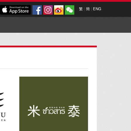
繁
|
簡
|
ENG