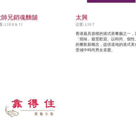
大師兄銷魂麵舖
太興
: L10 8 & 11
位置: L10 7
香港最具規模的港式茶餐廳之一，
「燒味」最受歡迎。以時尚、個性
的餐飲新概念，提供道地的港式美
受城中時尚男女喜愛。