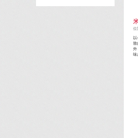
位置
以
致
外
味