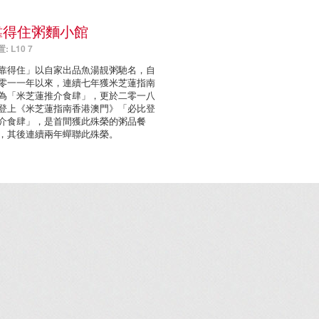
靠得住粥麵小館
: L10 7
靠得住」以自家出品魚湯靚粥馳名，自
零一一年以來，連續七年獲米芝蓮指南
為「米芝蓮推介食肆」，更於二零一八
登上《米芝蓮指南香港澳門》「必比登
介食肆」，是首間獲此殊榮的粥品餐
，其後連續兩年蟬聯此殊榮。