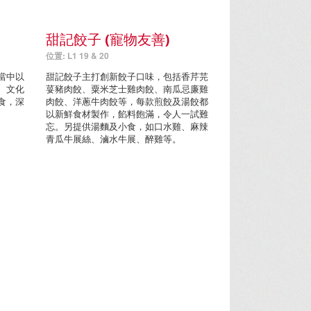
甜記餃子 (寵物友善)
位置: L1 19 & 20
當中以
甜記餃子主打創新餃子口味，包括香芹芫
、文化
荽豬肉餃、粟米芝士雞肉餃、南瓜忌廉雞
食，深
肉餃、洋蔥牛肉餃等，每款煎餃及湯餃都
以新鮮食材製作，餡料飽滿，令人一試難
忘。另提供湯麵及小食，如口水雞、麻辣
青瓜牛展絲、滷水牛展、醉雞等。