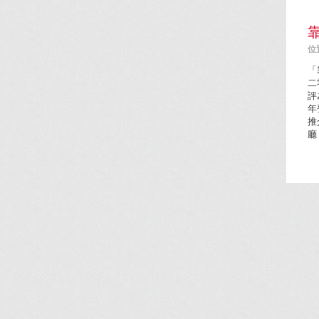
位置
「
二
評
年
推
廳