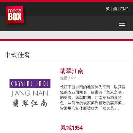
繁
|
簡
|
ENG
Toggle
naviga
中式佳肴
翡翠江南
位置: L6 2
长江下游以南的地区称为江南，以其富
饶的农业而闻名，故素有「鱼米之乡」
的美誉。宋朝时期，江南菜系独具特
色，从简单的农家菜到精致的宴席菜，
皆因用心制作而被称为「功夫菜」。
凤城1954