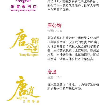
高清LED大电视及崭新电动城堡舞台，
配合巧手中菜及优质服务，让客人享有
与别不同的体验。
唐公馆
位置: L13 5
唐公馆匠心打造融合中华传统文化与现
代美学的空间，设有六间尊贵 VIP 房，
无论是商务宴请或私人聚会都能尽善尽
美。主打菜式包括：北京填鸭、潮州滷
水鹅、杏汁猪肺汤、冰镇瀨尿虾、潮式
冻蟹等，让客人体验极致中菜盛宴。
唐逍
位置: L13 1
音乐主题餐厅「唐逍」，为顾客呈献崭
新的餐饮体验与味觉享受。