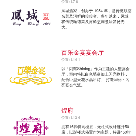
位置: L7 6
凤城酒家，创办于 1954 年，是传统顺德
名菜及河鲜的佼佼者。多年以来，凤城
将传统顺德菜及河鲜烹调煮法发扬光
大。
百乐金宴宴会厅
位置: L14 1
以「闪耀Shining」作为主题的大型宴会
厅，室内特以白色墙身加上闪亮物料，
配合巨型天花水晶吊灯、 打造华丽丶闪
亮宴会气派。
煌府
位置: L13 4
拥有16呎特高楼底，无柱式设计筵开50
席，以影楼式佈置作为主题，特设450吋