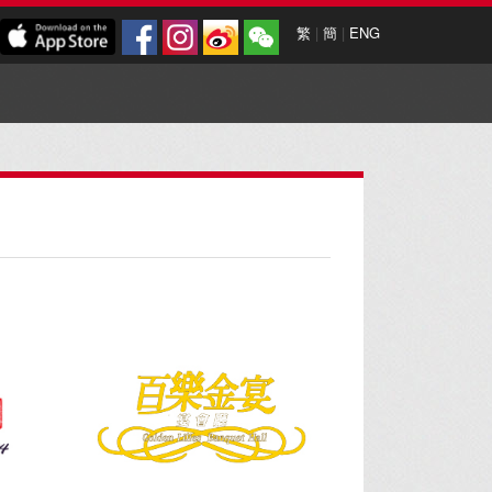
繁
|
簡
|
ENG