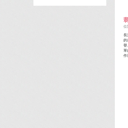
位置
長
的
譽
單
作