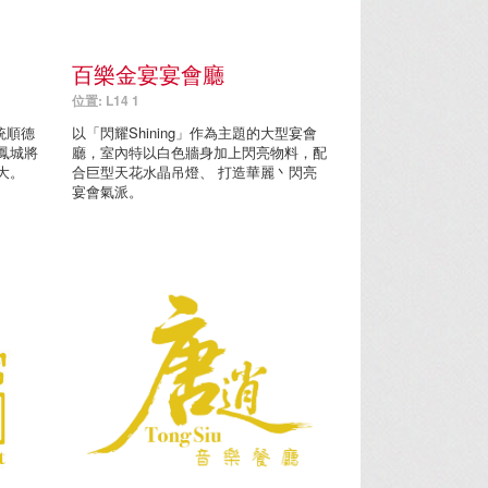
百樂金宴宴會廳
位置: L14 1
統順德
以「閃耀Shining」作為主題的大型宴會
鳳城將
廳，室內特以白色牆身加上閃亮物料，配
大。
合巨型天花水晶吊燈、 打造華麗丶閃亮
宴會氣派。