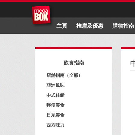
主頁
推廣及優惠
購物指南
飲食指南
店舖指南（全部）
亞洲風味
中式佳餚
輕便美食
日系美食
西方味力