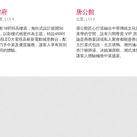
煌府
唐公館
: L13 4
位置: L13 5
有16呎特高樓底，無柱式設計筵開50
唐公館匠心打造融合中華傳統文化
，以影樓式佈置作為主題，特設450吋
美學的空間，設有六間尊貴 VIP 
清LED大電視及嶄新電動城堡舞台，配
論是商務宴請或私人聚會都能盡善
巧手中菜及優質服務，讓客人享有與別
主打菜式包括：北京填鴨、潮州滷
同的體驗。
杏汁豬肺湯、冰鎮瀨尿蝦、潮式凍
讓客人體驗極致中菜盛宴。