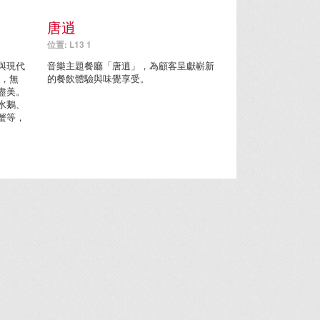
唐逍
位置: L13 1
與現代
音樂主題餐廳「唐逍」，為顧客呈獻嶄新
房，無
的餐飲體驗與味覺享受。
盡美。
水鵝、
蟹等，