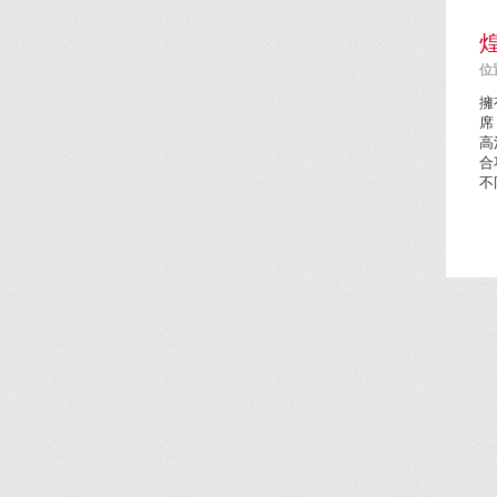
位置
擁
席
高
合
不