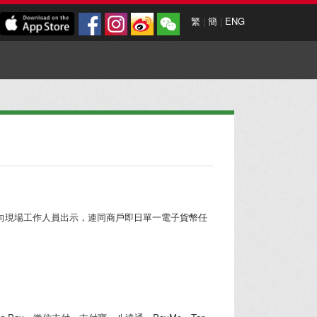
繁
|
簡
|
ENG
ag，並向現場工作人員出示，連同商戶即日單一電子貨幣任