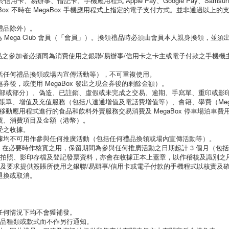
、易辦事、借記卡、手機應用程式 Apple Pay、Google Pay、Samsun
其他 MegaBox 不時在 MegaBox 手機應用程式上指定的電子支付方式。並非通
禮品除外）。
成為 Mega Club 會員（「會員」）。換領禮品時必須由會員本人親身換領，並須
禮品之參加者必須同為消費使用之銀聯/易辦事/信用卡之卡主或電子付款之手機機
包括任何禮品換領或場內宣傳活動等），不可重複使用。
券後，或使用 MegaBox 發出之現金券後的剩餘金額）。
部或部分）、偽造、已註銷、虛假或未完成之交易、逾期、手寫單、重印或影
增值及充值服務（包括八達通增值及電話費增值等）、會籍、學費（Mega Ice, P
動應用程式進行的食品和飲料外賣服務交易消費及 MegaBox 停車場泊車費
號、消費項目及金額（港幣）。
受之收據。
收據均不可用作參與任何推廣活動（包括任何禮品換領或場內宣傳活動等）。
ox 在必要時作核實之用，保留期間為參與任何推廣活動之日期起計 3 個月（包括
並即場拍照、影印存檔及登記發票資料，亦會在收據正本上蓋章，以作稽核及識別之
主身份及要求提供簽賬所使用之銀聯/易辦事/信用卡或電子付款的手機程式以核實
退換或取消。
。
任何情況下均不會獲補發。
改禮品種類或款式而不作另行通知。