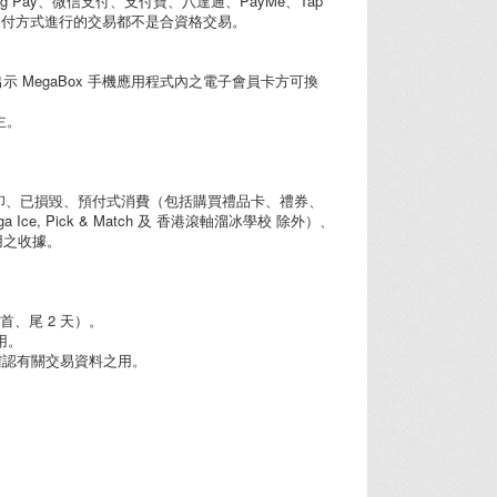
g Pay、微信支付、支付寶、八達通、PayMe、Tap
過以上的支付方式進行的交易都不是合資格交易。
出示 MegaBox 手機應用程式內之電子會員卡方可換
主。
印、已損毀、預付式消費（包括購買禮品卡、禮券、
ick & Match 及 香港滾軸溜冰學校 除外）、
用之收據。
首、尾 2 天）。
用。
及確認有關交易資料之用。