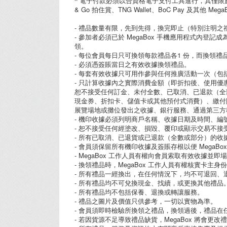
^ 電子付款必須以合資格電子支付工具進行，其僅限於信用卡
& Go 拍住賞、TNG Wallet、BoC Pay 及
- 禮品數量有限，先到先得，換完即止（特別注明之
- 參加者必須已於 MegaBox 手機應用程式內登記
領。
- 每位會員每日只可換領每款禮品各1 份，而換領
- 必須憑簽賬當日之有效收據換領禮品。
- 每套有效收據只可用作參與任何推廣活動一次（
- 只計算收據內之實際消費金額（即折扣後、使用優惠
恕不接受任何訂金、未付全數、已取消、已退款（全
現金券、折扣卡、儲值卡或其他預付式消費）、繳付賬單、
展覽場地或攤位發出之收據、銀行服務、通過第三方移
- 機印收據必須列明商戶名稱、收據日期及時間、編
- 恕不接受任何經塗改、損毀、覆印或顯示交易不接
- 所有已取消、已退貨或已退款（全數或部分）的
- 會員須保留所有機印收據及簽賬存根以便 MegaB
- MegaBox 工作人員有權向會員索取有效收據
- 換領禮品時，MegaBox 工作人員有權核實卡
- 所有禮品一經換出，在任何情況下，均不可退回、
- 所有禮品均不可兌換現金、找續，或更換其他禮品
- 所有禮品均不包括保養、退換或轉讓服務。
- 禮品之圖片及價值只供參考，一切以實物為準。
- 會員須即時檢驗所換領之禮品，換領過後，禮品在
- 若因貨源不足導致禮品缺貨，MegaBox 將會更