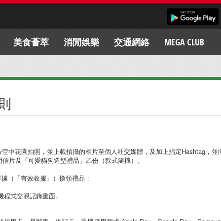
美食薈萃
消閒娛樂
交通網絡
MEGA CLUB
則
 Mega Sky空中花園拍照，並上載拍攝的相片至個人社交媒體，及加上指定Hasht
 插畫明信片及「可愛貓狗造型禮品」乙份（款式隨機）。
單據（「有效收據」）換領禮品：
的手機程式交易記錄畫面。