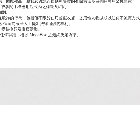
提供，因此禮品、服務及資訊的提供和售賣的有關責任亦由有關商戶全權負責；
> 或參閱手機應用程式內之條款及細則。
細則。
嫌欺詐的行為，包括但不限於使用虛假收據、盜用他人收據或以任何不誠實方式參與
及保留向該等人士提出法律追討的權利。
會籍、獎賞換領及推廣活動。
任何爭議，概以 MegaBox 之最終決定為準。
租務資料
/
企業廣場5期寫字樓
/
就業機會
/
聯絡我們
/
免責條款
/
網站地圖
/
個