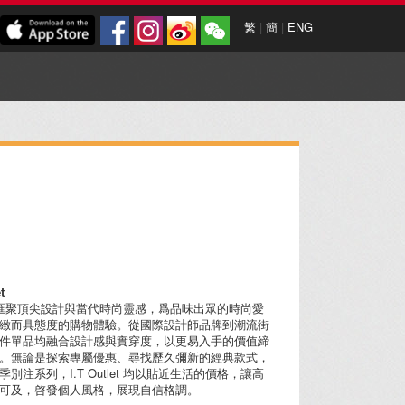
繁
|
簡
|
ENG
et
tlet 匯聚頂尖設計與當代時尚靈感，爲品味出眾的時尚愛
緻而具態度的購物體驗。從國際設計師品牌到潮流街
件單品均融合設計感與實穿度，以更易入手的價值締
。無論是探索專屬優惠、尋找歷久彌新的經典款式，
別注系列，I.T Outlet 均以貼近生活的價格，讓高
可及，啓發個人風格，展現自信格調。