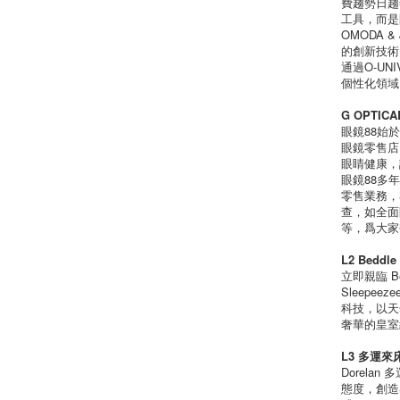
費趨勢日趨
工具，而是
OMODA
的創新技術
通過O-UN
個性化領域
G OPTICA
眼鏡88始
眼鏡零售店
眼睛健康，
眼鏡88多
零售業務，
查，如全面
等，爲大家
L2 Beddle
立即親臨 B
Sleepe
科技，以天
奢華的皇室
L3
多運來
Dorel
態度，創造