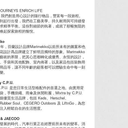
JOURNEYS ENRICH LIFE
EL，我們創造用心設計的隨行物品，豐富每一段旅程。
到起行出發，我們在工藝美學、持久耐用與可持續發
求精準平衡。這份對細節的執著，成就了順暢無阻的
喚起探索旅程的愉悅。
kko
1年，芬蘭設計品牌Marimekko以前所未有的圖案和色
花設計爲品牌建立了鮮明且獨特的形象。Marimekko
藝術的界限，把其心思都轉化成優秀、永恆的設計，
、手袋和其他配飾、室內佈署，以及家品包括裝飾用
用品等，讓不同年齡的顧客都可以體驗生命中每一刻
樂。
y C.P.U.
 by C.P.U. 是您日常生活型格配件的首選之地。由實用背
，手機掛繩、雨傘及休閒鞋履，Mixtra by C.P.U.
優質生活品牌，包括 Keds、Herschel、
、Rubber Soul、CEGERO Outdoors 及 LiftnGo，為您
注入輕鬆自在的生活態度。
 & JAECOO
發展的時代，汽車行業正在經歷前所未有的變革。消