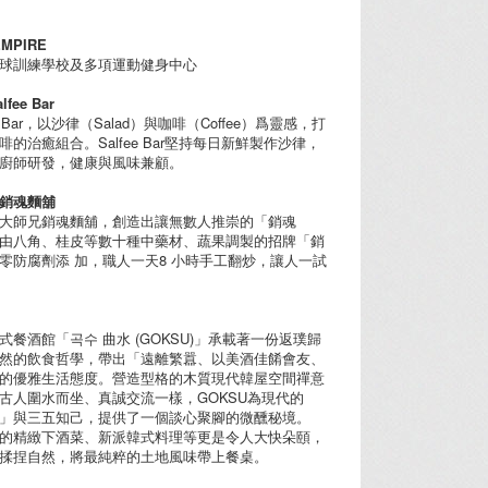
EMPIRE
球訓練學校及多項運動健身中心
lfee Bar
fee Bar，以沙律（Salad）與咖啡（Coffee）爲靈感，打
的治癒組合。Salfee Bar堅持每日新鮮製作沙律，
廚師研發，健康與風味兼顧。
兄銷魂麵舖
大師兄銷魂麵舖，創造出讓無數人推崇的「銷魂
由八角、桂皮等數十種中藥材、蔬果調製的招牌「銷
零防腐劑添 加，職人一天8 小時手工翻炒，讓人一試
式餐酒館「곡수 曲水 (GOKSU)」承載著一份返璞歸
然的飲食哲學，帶出「遠離繁囂、以美酒佳餚會友、
的優雅生活態度。營造型格的木質現代韓屋空間禪意
古人圍水而坐、真誠交流一樣，GOKSU為現代的
」與三五知己，提供了一個談心聚腳的微醺秘境。
的精緻下酒菜、新派韓式料理等更是令人大快朵頤，
揉捏自然，將最純粹的土地風味帶上餐桌。