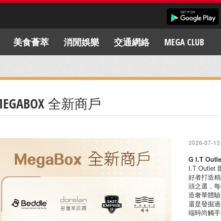
美食薈萃
消閒娛樂
交通網絡
MEGA CLUB
MEGABOX 全新商戶
2026-07-13
G I.T Outl
I.T Ou
好者打造精
頭之選，每
造奢華體驗
還是發掘過季
端時尚觸手