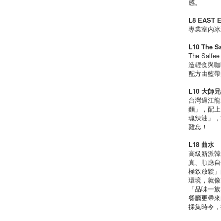
感。
L8 EAST 
專業室內冰
L10 The Sa
The Sal
造輕食與咖啡
配方由藍帶
L10 大師
台灣過江龍
麵」，配上
魂辣油」，
難忘！
L18 曲水
高級新派韓
真、順應自
極致放鬆」
環境，就像
「品味一族
餐廳更帶來
採集時令，