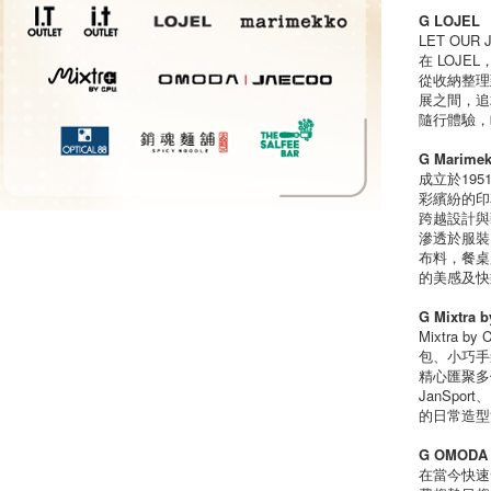
G LOJEL
LET OUR 
在 LOJ
從收納整理
展之間，追
隨行體驗，
G Marime
成立於195
彩繽紛的印
跨越設計與
滲透於服裝
布料，餐桌
的美感及快
G Mixtra b
Mixtra
包、小巧手袋
精心匯聚多個
JanSport
的日常造型
G OMODA
在當今快速