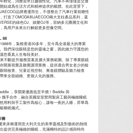
年輕化，消費需求日趨個性化。汽車不再僅僅是交通
開始成爲生活方式和精神追求的載體。在此背景下，
 & JAECOO品牌應運而生，不僅整合了汽車行業前瞻性
，打造了OMODA和JAECOO兩大支柱產品系列，還
IVERSE的綠色OJ、娛樂OJ等，容納多元圈層文化和
，爲用戶未來出行解鎖更多想像空間。
L 88
於1988年，紮根香港30多年，至今爲全港最大的專業
。我們深信眼睛是您的靈魂之窗，因此緻力守護您的
讓您看真人生每段美好。
年來不斷提升服務質素及擴大業務範圍。除了專業眼鏡
亦開展視覺及聽覺護理業務，提供適合男女老少的檢
眼睛檢查、兒童近視控制、漸進鏡體驗及聽力檢查
帶來全面細緻、更個人化的服務。
eddle ，享開業優惠低至半價！Beddle 與
ezee 攜手合作，融合英國皇室禦用製床工藝與極緻睡眠
然用料與手工製作爲核心，讓每一夜的入睡，昇華爲
級睡眠儀式。
床褥
an 多運來床褥運用意大利天生的美學靈感及對藝術的熱情
出提供完美極緻的睡眠，充滿獨特的設計感與時尚