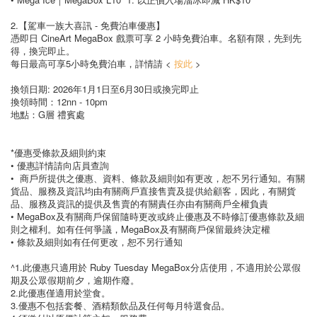
2.【駕車一族大喜訊 - 免費泊車優惠】
憑即日 CineArt MegaBox 戲票可享 2 小時免費泊車。名額有限，先到先
得，換完即止。
每日最高可享5小時免費泊車，詳情請 <
按此
>
換領日期: 2026年1月1日至6月30日或換完即止
換領時間：12nn - 10pm
地點：G層 禮賓處
*優惠受條款及細則約束
• 優惠詳情請向店員查詢
• 商戶所提供之優惠、資料、條款及細則如有更改，恕不另行通知。有關
貨品、服務及資訊均由有關商戶直接售賣及提供給顧客，因此，有關貨
品、服務及資訊的提供及售賣的有關責任亦由有關商戶全權負責
• MegaBox及有關商戶保留隨時更改或終止優惠及不時修訂優惠條款及細
則之權利。如有任何爭議，MegaBox及有關商戶保留最終決定權
• 條款及細則如有任何更改，恕不另行通知
^1.此優惠只適用於 Ruby Tuesday MegaBox分店使用，不適用於公眾假
期及公眾假期前夕，逾期作廢。
2.此優惠僅適用於堂食。
3.優惠不包括套餐、酒精類飲品及任何每月特選食品。