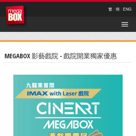
繁
|
簡
|
ENG
Toggle
naviga
MEGABOX 影藝戲院 - 戲院開業獨家優惠