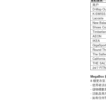
運動服裝 
商戶
D-Mop Out
K-SWISS 
Lacoste
New Bala
Shoes Cor
Timberlan
AEON
IKEA
GigaSpor
Round The
The Salfe
California
THE SAL
24/7 FIT
MegaBo
8 樓更衣
- 使用者
- 儲物櫃
- 活動及
- 如有任