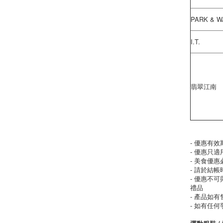
PARK & W
I.T.
翡翠江南
- 優惠有效期至
- 優惠只適
- 美食優
- 請於結帳
- 優惠不
禮品
- 產品如
- 如有任