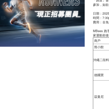
「跑首」會
參加，如欲
日期：2025
時間：7:30p
費用：全免
MBees 
家運動前後
商戶
熊小館
沖繩二段料
德國寶
茲曼尼