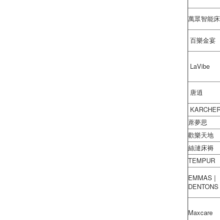
萬眾智能床
百樂金宴
LaVibe
唐逍
KARCHE
蓆夢思
歡樂天地
絲漣床褥
TEMPUR
EMMAS |
DENTONS
Maxcare