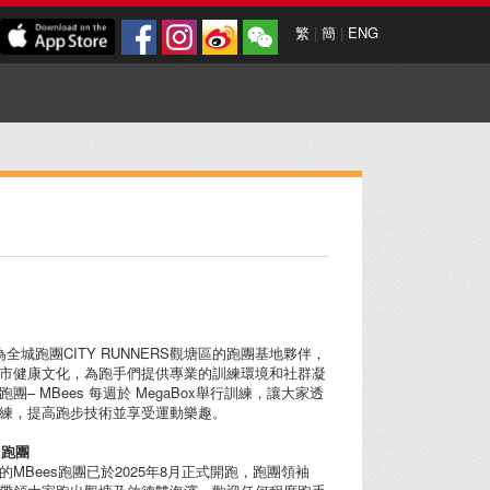
繁
|
簡
|
ENG
x 為全城跑團CITY RUNNERS觀塘區的跑團基地夥伴，
市健康文化，為跑手們提供專業的訓練環境和社群凝
團– MBees 每週於 MegaBox舉行訓練，讓大家透
練，提高跑步技術並享受運動樂趣。
常跑團
的MBees跑團已於2025年8月正式開跑，跑團領袖