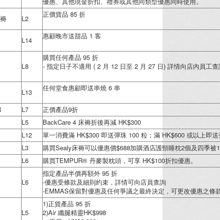
優惠、其他現金折扣、禮券或其他同類型優惠同時使用。
正價貨品 85 折
褥
L2
惠顧晚市送甜品 1 客
L14
購買任何產品 95 折
L8
- 指定日子不適用 ( 2 月 12 日至 2 月 27 日) 詳情向店內員工
任何堂食惠顧即送串燒 6 串
L13
R
L7
正價產品9折
L5
BackCare 4 床褥折後再減 HK$300
L12
單一消費滿 HK$300 即送彈珠 100 粒；滿 HK$600 或以上即送彈
L3
購買Sealy床褥可以優惠價$688加購酒店護頸睡枕2個及四季被1張 
L6
購買TEMPUR® 丹麥製枕頭，可享 HK$100折扣優惠。
指定產品半價再額外 95 折
L6
-優惠受條款及細則約束，詳情可向店員查詢
-EMMAS保留對優惠及任何爭議之最終決定，可更改優惠之條
1)正貨產品 95 折
L5
2)Air 纖腿精靈HK$998