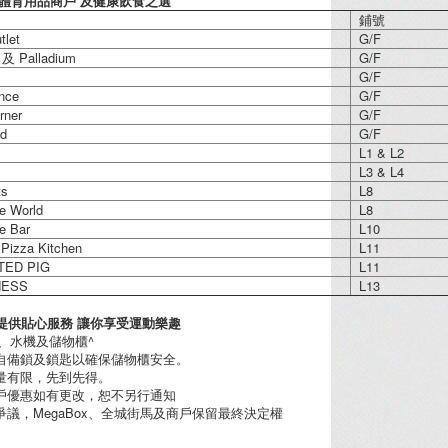
/ 體育用品商戶 及健康飲食之選
鋪號
let
G/F
及 Palladium
G/F
G/F
nce
G/F
ner
G/F
d
G/F
L1 & L2
L3 & L4
ts
L8
 World
L8
e Bar
L10
 Pizza Kitchen
L11
TED PIG
L11
NESS
L13
x 提供貼心服務 讓你享受運動樂趣
室、水機及儲物櫃^
須自備鎖及鎖匙以確保儲物櫃安全。
數量有限，先到先得。
商戶優惠如有更改，恕不另行通知
何爭議，MegaBox、全城街馬及商戶保留最終決定權