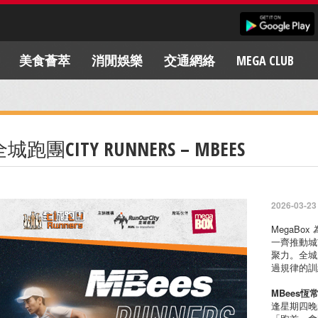
美食薈萃
消閒娛樂
交通網絡
MEGA CLUB
城跑團CITY RUNNERS – MBEES
2026-03-23
MegaBo
一齊推動城
聚力。全城跑
過規律的訓
MBees恆
逢星期四晚