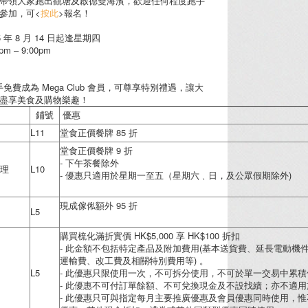
帶領大家跑出觀塘及啟德雙海濱，歡迎任何程度跑手
參加，可<
按此
>報名！
 年 8 月 14 日起逢星期四
m – 9:00pm
跑手免費成為 Mega Club 會員，可尊享特別禮遇，讓大
盡享美食及購物樂趣！
鋪號
優惠
L11
堂食正價餐牌 85 折
堂食正價餐牌 9 折
- 下午茶餐除外
理
L10
- 優惠只適用於星期一至五（星期六﹑日，及公眾假期除外)
現成傢俬額外 95 折
L5
購買梳化滿折實價 HK$5,000 享 HK$100 折扣
- 此金額不包括特定產品及附加費用(基本送貨費、延長電動機
運輸費、改工費及相關特別費用等) 。
L5
- 此優惠只限使用一次，不可拆分使用，不可於單一交易中累積
- 此優惠不可付訂單餘額、不可兌換現金及不設找續；亦不適
- 此優惠只可與指定每月主要推廣優惠及會員優惠同時使用，