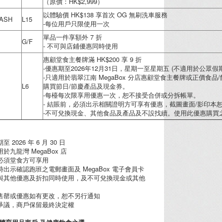
（原價：HK$2,999）
以體驗價 HK$138 享首次 OG 無刷洗車服務
ASH
L15
-每位用戶只限使用一次
單品一件享額外 7 折
G/F
- 不可與店鋪優惠同時使用
惠顧堂食主餐牌滿 HK$200 享 9 折
-優惠期至2026年12月31日，星期一至星期五 (不適用於公眾
-只適用於翡翠江南 MegaBox 分店惠顧堂食主餐牌或正價食
L6
購買節日/節慶產品及現金券。
-每檯每次限享用優惠一次，恕不接受合併或分拆帳單。
- 結賬前，必須出示相關證明方可享有優惠，截圖畫面/影印本
-不可兌換現金、其他食品及產品及不設找續。使用此優惠購買
 2026 年 6 月 30 日
用於九龍灣 MegaBox 店
惠必須堂食方可享用
時出示確認跑班之電郵畫面及 MegaBox 電子會員卡
可與其他優惠及折扣同時使用，及不可兌換現金或其他
有售罄或優惠如有更改，恕不另行通知
何爭議，商戶保留最終決定權